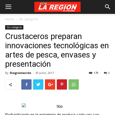
Home
Sin categoría
Sin categoría
Crustaceros preparan
innovaciones tecnológicas en
artes de pesca, envases y
presentación
By
Diagramación
-
30 Junio, 2017
179
0
Profundizando en la estrategia de producir cada vez con