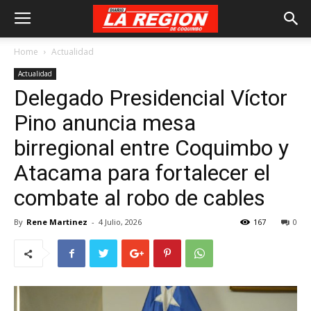
Home
Actualidad
Actualidad
Delegado Presidencial Víctor
Pino anuncia mesa
birregional entre Coquimbo y
Atacama para fortalecer el
combate al robo de cables
By
Rene Martinez
-
4 Julio, 2026
167
0