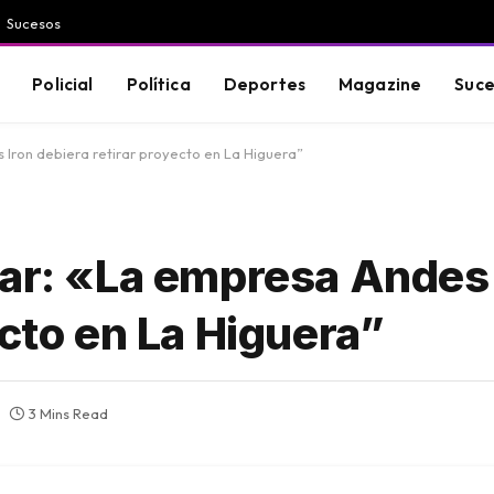
Sucesos
Policial
Política
Deportes
Magazine
Suce
 Iron debiera retirar proyecto en La Higuera”
var: «La empresa Andes 
ecto en La Higuera”
3 Mins Read