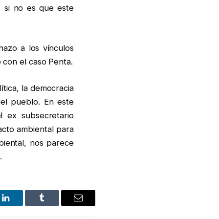
, si no es que este
hazo a los vínculos
o con el caso Penta.
tica, la democracia
del pueblo. En este
l ex subsecretario
acto ambiental para
mbiental, nos parece
.
LinkedIn
Tumblr
Email