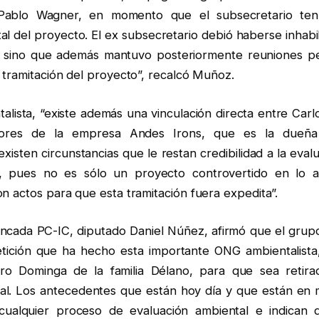
Pablo Wagner, en momento que el subsecretario tení
al del proyecto. El ex subsecretario debió haberse inhabi
, sino que además mantuvo posteriormente reuniones pe
 tramitación del proyecto”, recalcó Muñoz.
talista, “existe además una vinculación directa entre Car
tores de la empresa Andes Irons, que es la dueña
xisten circunstancias que le restan credibilidad a la eval
 pues no es sólo un proyecto controvertido en lo a
n actos para que esta tramitación fuera expedita”.
ancada PC-IC, diputado Daniel Núñez, afirmó que el grup
etición que ha hecho esta importante ONG ambientalista
ro Dominga de la familia Délano, para que sea retir
al. Los antecedentes que están hoy día y que están en ma
 cualquier proceso de evaluación ambiental e indican 