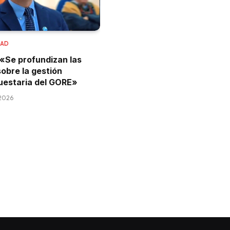
DAD
 «Se profundizan las
obre la gestión
uestaria del GORE»
 2026
a que