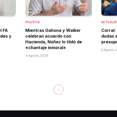
POLÍTICA
ACTUALI
l FA
Mientras Gahona y Walker
Corral:
ldes y
celebran acuerdo con
dudas s
Hacienda, Núñez lo tildó de
presup
«chantaje inmoral»
5 Agosto,
6 Agosto, 2026
al pasajero de camionet