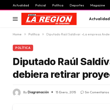
Actualidad
Policial
Política
Deportes
Magazine
Actualidad
Home
»
Política
»
Diputado Raúl Saldívar: «La empresa Andes
POLÍTICA
Diputado Raúl Saldí
debiera retirar proy
By
Diagramación
15 Enero, 2015
Sin Comentarios