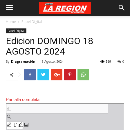
Home
Papel Digital
Papel Digital
Edicion DOMINGO 18
AGOSTO 2024
By
Diagramación
-
18 Agosto, 2024
969
0
Pantalla completa
Saltar
al
contenido
del