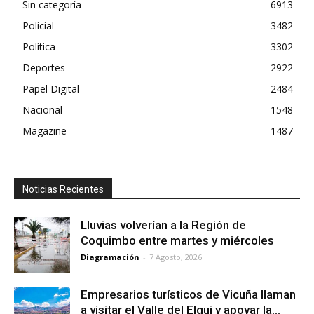
Sin categoría
6913
Policial
3482
Política
3302
Deportes
2922
Papel Digital
2484
Nacional
1548
Magazine
1487
Noticias Recientes
Lluvias volverían a la Región de
Coquimbo entre martes y miércoles
Diagramación
-
7 Agosto, 2026
Empresarios turísticos de Vicuña llaman
a visitar el Valle del Elqui y apoyar la...