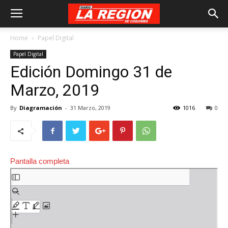
Home
Papel Digital
Papel Digital
Edición Domingo 31 de
Marzo, 2019
By
Diagramación
-
31 Marzo, 2019
1016
0
Pantalla completa
Saltar
al
contenido
del
PDF