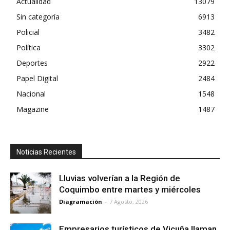
Actualidad
13079
Sin categoría
6913
Policial
3482
Política
3302
Deportes
2922
Papel Digital
2484
Nacional
1548
Magazine
1487
Noticias Recientes
Lluvias volverían a la Región de
Coquimbo entre martes y miércoles
Diagramación
-
7 Agosto, 2026
Empresarios turísticos de Vicuña llaman