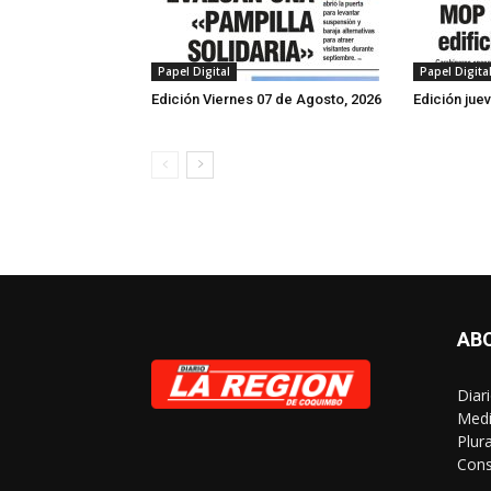
Papel Digital
Papel Digita
Edición Viernes 07 de Agosto, 2026
Edición jue
AB
Diar
Medi
Plur
Cons