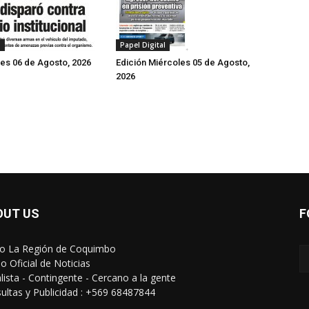
Papel Digital
l
Edición Miércoles 05 de Agosto,
ves 06 de Agosto, 2026
2026
OUT US
F
io La Región de Coquimbo
o Oficial de Noticias
alista - Contingente - Cercano a la gente
ultas y Publicidad : +569 68487844