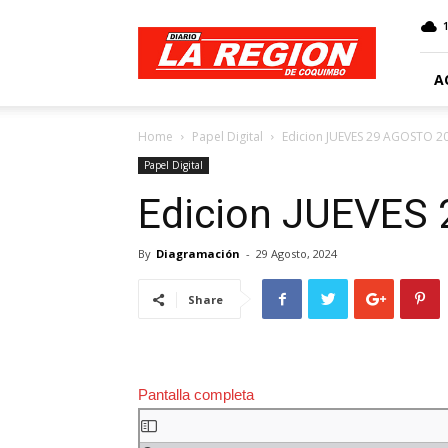
Web
Diario
La
Región
A
Home
Papel Digital
Edicion JUEVES 29 AGOSTO 2
Papel Digital
Edicion JUEVES
By
Diagramación
-
29 Agosto, 2024
Share
Pantalla completa
Saltar
al