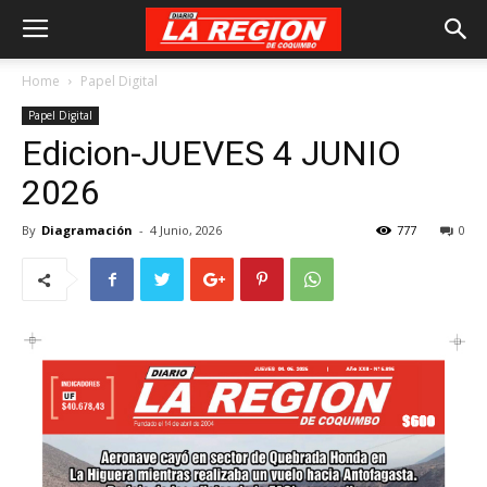
Home
Papel Digital
Papel Digital
Edicion-JUEVES 4 JUNIO
2026
By
Diagramación
-
4 Junio, 2026
777
0