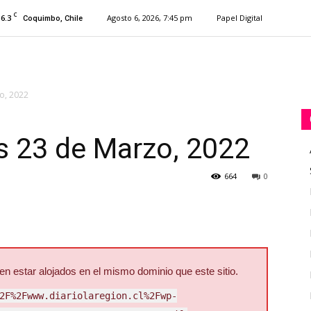
C
16.3
Agosto 6, 2026, 7:45 pm
Papel Digital
Coquimbo, Chile
o, 2022
s 23 de Marzo, 2022
664
0
 estar alojados en el mismo dominio que este sitio.
2F%2Fwww.diariolaregion.cl%2Fwp-