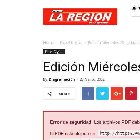
Web
Diario
La
Región
Home
Papel Digital
Edición Miércoles 23 de Marz
Papel Digital
Edición Miércole
By
Diagramación
-
23 Marzo, 2022
Share
Error de seguridad:
Los archivos PDF deben
http://https%3A%
El PDF está alojado en: