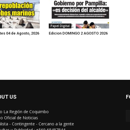
l
Papel Digital
tes 04 de Agosto, 2026
Edicion DOMINGO 2 AGOSTO 2026
OUT US
F
io La Región de Coquimbo
o Oficial de Noticias
alista - Contingente - Cercano a la gente
ultas y Publicidad : +569 68487844