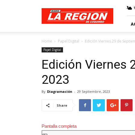
Web
Diario
La
Región
A
Home
Papel Digital
Edición Viernes 29 de Septie
Papel Digital
Edición Viernes 
2023
By
Diagramación
-
29 Septiembre, 2023
Share
Pantalla completa
Saltar