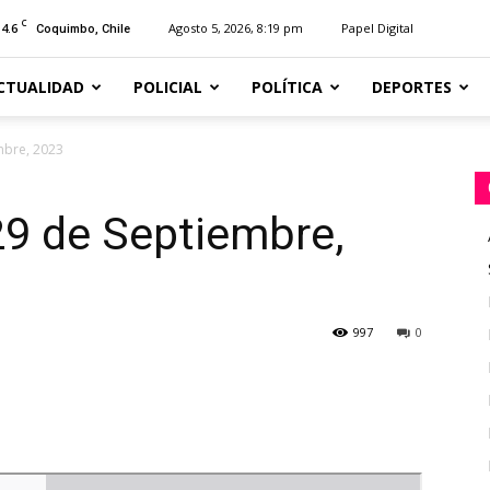
C
14.6
Agosto 5, 2026, 8:19 pm
Papel Digital
Coquimbo, Chile
CTUALIDAD
POLICIAL
POLÍTICA
DEPORTES
mbre, 2023
29 de Septiembre,
997
0