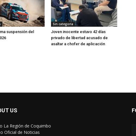
a
Sin categoría
rma suspensión del
Joven inocente estuvo 42 días
2026
privado de libertad acusado de
asaltar a chofer de aplicación
OUT US
F
io La Región de Coquimbo
o Oficial de Noticias