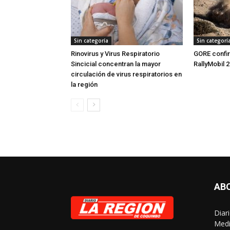
Sin categoría
Sin categorí
Rinovirus y Virus Respiratorio
GORE confi
Sincicial concentran la mayor
RallyMobil 
circulación de virus respiratorios en
la región
AB
Diar
Medi