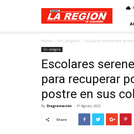
Web
Diario
La
Región
A
Home
Sin categoría
Escolares serenenses se movi
Sin categoría
Escolares serene
para recuperar p
postre en sus co
By
Diagramación
-
31 Agosto, 2022
Share