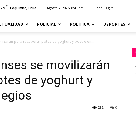
C
12.9
Agosto 7, 2026, 8:48 am
Papel Digital
Coquimbo, Chile
CTUALIDAD
POLICIAL
POLÍTICA
DEPORTES
lizarán para recuperar potes de yoghurt y postre en...
nses se movilizarán
otes de yoghurt y
legios
292
0