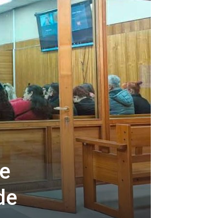
je
de