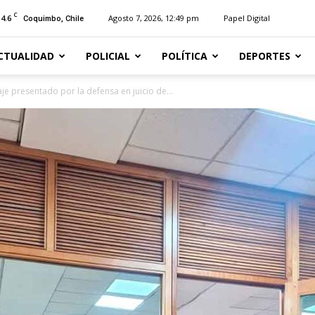
C
14.6
Agosto 7, 2026, 12:49 pm
Papel Digital
Coquimbo, Chile
CTUALIDAD
POLICIAL
POLÍTICA
DEPORTES
aje presentado por la defensa en juicio de...