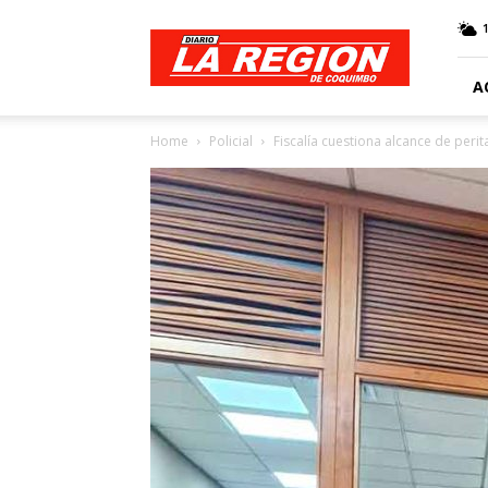
Web
Diario
La
Región
A
Home
Policial
Fiscalía cuestiona alcance de perit