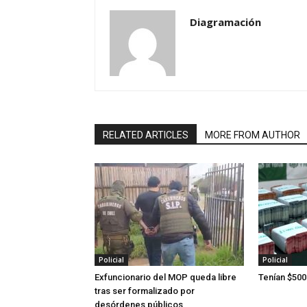
Diagramación
RELATED ARTICLES
MORE FROM AUTHOR
Policial
Policial
Exfuncionario del MOP queda libre
Tenían $500
tras ser formalizado por
desórdenes públicos