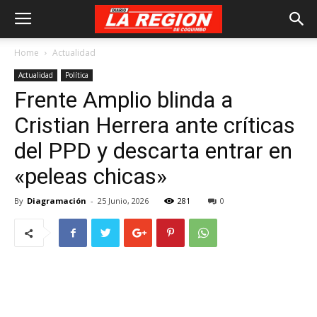
Home
Actualidad
Actualidad
Política
Frente Amplio blinda a
Cristian Herrera ante críticas
del PPD y descarta entrar en
«peleas chicas»
By
Diagramación
-
25 Junio, 2026
281
0