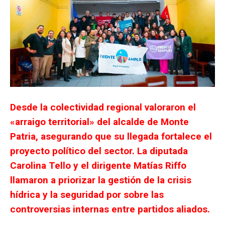
Desde la colectividad regional valoraron el
«arraigo territorial» del alcalde de Monte
Patria, asegurando que su llegada fortalece el
proyecto político del sector. La diputada
Carolina Tello y el dirigente Matías Riffo
llamaron a priorizar la gestión de la crisis
hídrica y la seguridad por sobre las
controversias internas entre partidos aliados.