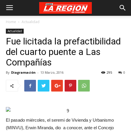
Home
Actualidad
Actualidad
Fue licitada la prefactibilidad
del cuarto puente a Las
Compañías
By
Diagramación
-
13 Marzo, 2016
295
0
El pasado miércoles, el seremi de Vivienda y Urbanismo
(MINVU), Erwin Miranda, dio a conocer, ante el Concejo