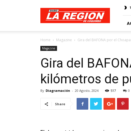
Web
Diario
La
Región
A
Home
Magazine
Gira del BAFONA por el Choapa y
Magazine
Gira del BAFONA
kilómetros de p
By
Diagramación
-
20 Agosto, 2024
517
0
Share