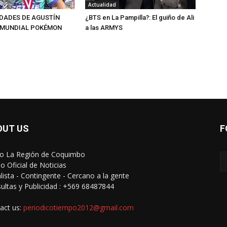
Actualidad
IDADES DE AGUSTÍN
¿BTS en La Pampilla?: El guiño de Ali
 MUNDIAL POKÉMON
a las ARMYS
OUT US
F
io La Región de Coquimbo
o Oficial de Noticias
alista - Contingente - Cercano a la gente
ultas y Publicidad : +569 68487844
act us:
periodicotiempo2012@gmail.com