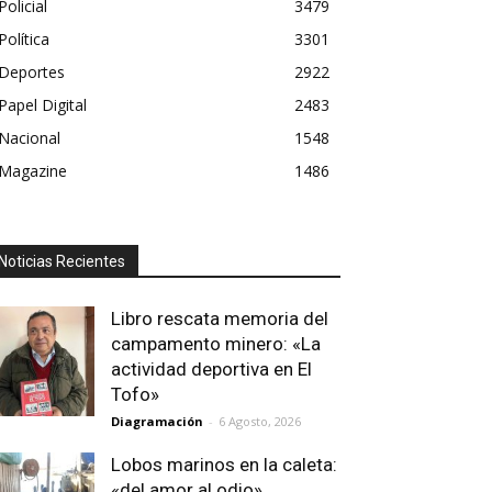
Policial
3479
Política
3301
Deportes
2922
Papel Digital
2483
Nacional
1548
Magazine
1486
Noticias Recientes
Libro rescata memoria del
campamento minero: «La
actividad deportiva en El
Tofo»
Diagramación
-
6 Agosto, 2026
Lobos marinos en la caleta:
«del amor al odio»…