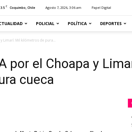
C
13.5
Agosto 7, 2026, 3:06 am
Papel Digital
Coquimbo, Chile
CTUALIDAD
POLICIAL
POLÍTICA
DEPORTES
 Limarí: Mil kilómetros de pura...
 por el Choapa y Limar
ura cueca