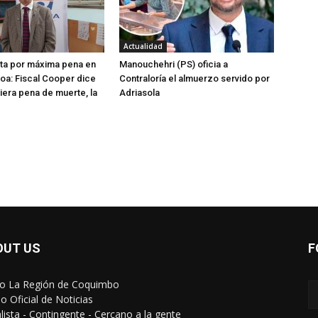
Actualidad
ta por máxima pena en
Manouchehri (PS) oficia a
oa: Fiscal Cooper dice
Contraloría el almuerzo servido por
tiera pena de muerte, la
Adriasola
OUT US
F
io La Región de Coquimbo
o Oficial de Noticias
alista - Contingente - Cercano a la gente