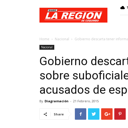
Web
Diario
La
Región
Home
Nacional
Gobierno descarta tener inform
Nacional
Gobierno descart
sobre suboficial
acusados de esp
By
Diagramación
-
21 Febrero, 2015
Share