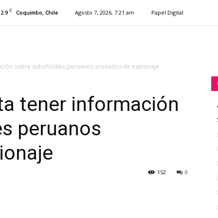
C
12.9
Agosto 7, 2026, 7:21 am
Papel Digital
Coquimbo, Chile
ación sobre suboficiales peruanos acusados de espionaje
a tener información
es peruanos
ionaje
152
0