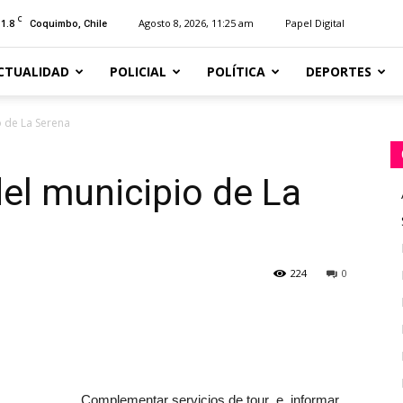
C
11.8
Agosto 8, 2026, 11:25 am
Papel Digital
Coquimbo, Chile
CTUALIDAD
POLICIAL
POLÍTICA
DEPORTES
o de La Serena
del municipio de La
224
0
Complementar servicios de tour e informar