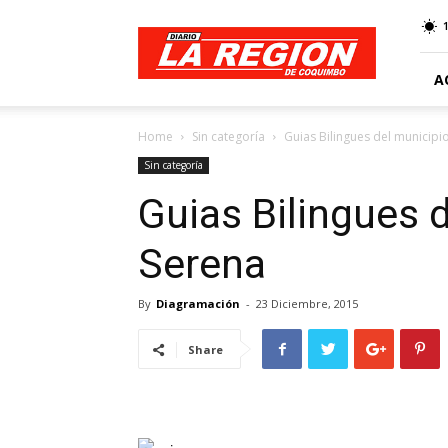
Web
Diario
La
Región
A
Home
Sin categoría
Guias Bilingues del municipi
Sin categoría
Guias Bilingues 
Serena
By
Diagramación
-
23 Diciembre, 2015
Share