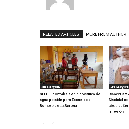
RELATED ARTICLES
MORE FROM AUTHOR
Sin categoría
Sin categorí
SLEP Elqui trabaja en dispositivo de
Rinovirus y 
agua potable para Escuela de
Sincicial c
Romero en La Serena
circulación 
la región