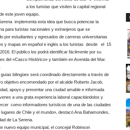
a los turistas que visiten la capital regional
de este joven equipo.
 Serena implementa esta idea que busca potenciar la
a para turistas nacionales y extranjeros que se
o por estudiantes y egresados de carreras universitarias
tiles y mapas en español e inglés a los turistas desde el 15
016. El público los podrá identificar fácilmente por su
ores del «Casco Histórico» y también en Avenida del Mar.
.
s guías bilingües será coordinado directamente a través de
yo objetivo encomendado por el alcalde Roberto Jacob,
uridad, apoyo y presentar una ciudad amable e informada
venes a una grata experiencia laboral capacitándolos y
rcer como informadores turísticos de una de las ciudades
os lugares de Chile y el mundo», destacó Ana Bahamondes,
dad de La Serena.
ste nuevo equipo municipal, el concejal Robinson