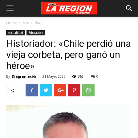
Home
Actualidad
Actualidad
Educación
Historiador: «Chile perdió una
vieja corbeta, pero ganó un
héroe»
By
Diagramación
-
21 Mayo, 2026
363
0