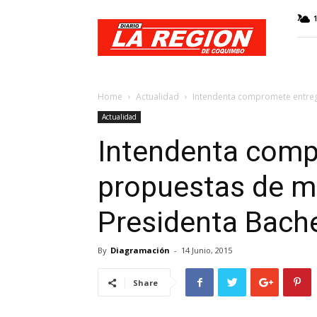
Web
Diario
La
Región
Home
Actualidad
Intendenta compromete entreg
Actualidad
Intendenta comp
propuestas de m
Presidenta Bache
By
Diagramación
-
14 Junio, 2015
Share