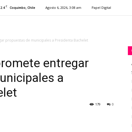
C
12.4
Agosto 6, 2026, 3:08 am
Papel Digital
Coquimbo, Chile
ar propuestas de municipales a Presidenta Bachelet
romete entregar
unicipales a
let
179
0