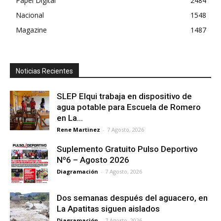
Papel Digital
2484
Nacional
1548
Magazine
1487
Noticias Recientes
SLEP Elqui trabaja en dispositivo de
agua potable para Escuela de Romero
en La...
Rene Martinez
-
7 Agosto, 2026
Suplemento Gratuito Pulso Deportivo
Nº6 – Agosto 2026
Diagramación
-
7 Agosto, 2026
Dos semanas después del aguacero, en
La Apatitas siguen aislados
Diagramación
-
7 Agosto, 2026