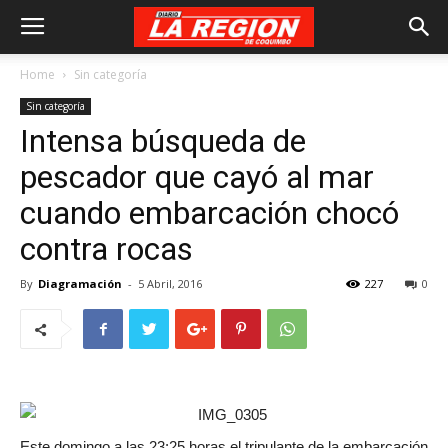
Home
Sin categoría
Sin categoría
Intensa búsqueda de
pescador que cayó al mar
cuando embarcación chocó
contra rocas
By
Diagramación
-
5 Abril, 2016
227
0
Este domingo a las 23:25 horas el tripulante de la embarcación