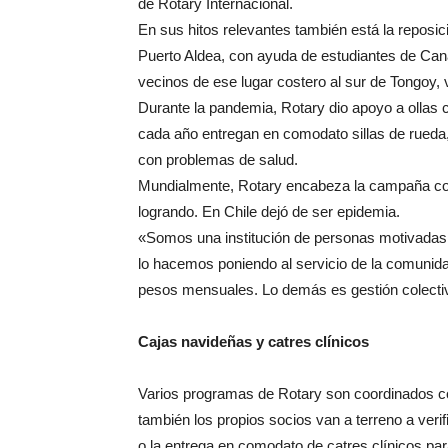
de Rotary Internacional.
En sus hitos relevantes también está la reposic
Puerto Aldea, con ayuda de estudiantes de Cana
vecinos de ese lugar costero al sur de Tongoy,
Durante la pandemia, Rotary dio apoyo a ollas c
cada año entregan en comodato sillas de rueda
con problemas de salud.
Mundialmente, Rotary encabeza la campaña cont
logrando. En Chile dejó de ser epidemia.
«Somos una institución de personas motivadas p
lo hacemos poniendo al servicio de la comuni
pesos mensuales. Lo demás es gestión colectiv
Cajas navideñas y catres clínicos
Varios programas de Rotary son coordinados con
también los propios socios van a terreno a veri
o la entrega en comodato de catres clínicos pa