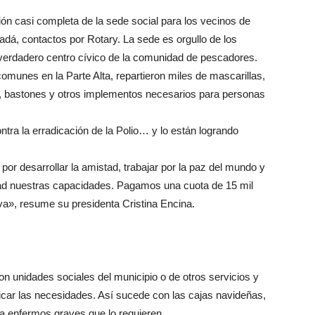
ión casi completa de la sede social para los vecinos de
dá, contactos por Rotary. La sede es orgullo de los
 verdadero centro cívico de la comunidad de pescadores.
omunes en la Parte Alta, repartieron miles de mascarillas,
, bastones y otros implementos necesarios para personas
ra la erradicación de la Polio… y lo están logrando
or desarrollar la amistad, trabajar por la paz del mundo y
dad nuestras capacidades. Pagamos una cuota de 15 mil
a», resume su presidenta Cristina Encina.
 unidades sociales del municipio o de otros servicios y
ficar las necesidades. Así sucede con las cajas navideñas,
ra enfermos graves que lo requieren.