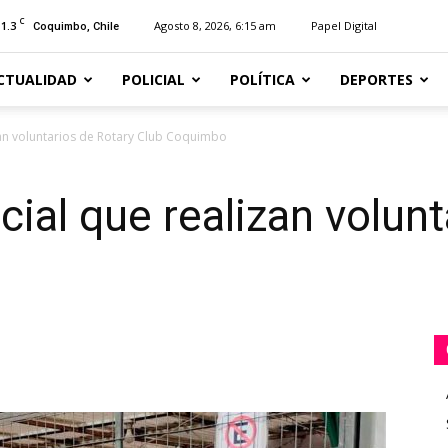
C
11.3
Agosto 8, 2026, 6:15 am
Papel Digital
Coquimbo, Chile
CTUALIDAD
POLICIAL
POLÍTICA
DEPORTES
zan voluntarios de Rotary Club Coquimbo
cial que realizan volun