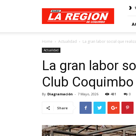
Web
Diario
La
Región
A
Home
Actualidad
La gran labor social que reali
Actualidad
La gran labor so
Club Coquimbo
By
Diagramación
-
7 Mayo, 2026
481
0
Share