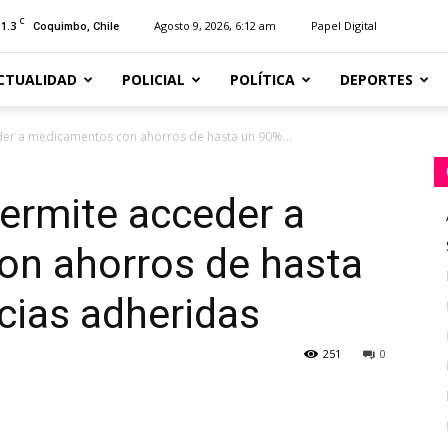
C
11.3
Agosto 9, 2026, 6:12 am
Papel Digital
Coquimbo, Chile
CTUALIDAD
POLICIAL
POLÍTICA
DEPORTES
er a medicamentos con ahorros de hasta un 90%...
rmite acceder a
n ahorros de hasta
cias adheridas
251
0