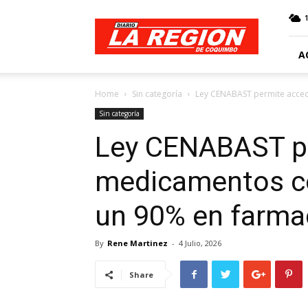
Web
Diario
La
Región
A
Home
Sin categoría
Ley CENABAST permite acced
Sin categoría
Ley CENABAST pe
medicamentos co
un 90% en farma
By
Rene Martinez
-
4 Julio, 2026
Share