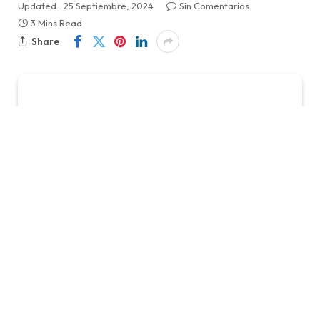
Updated:
25 Septiembre, 2024
Sin Comentarios
3 Mins Read
Share
Después de ir perdiendo por dos goles a cero,
Coquimbo Unido logró equiparar el marcador ante
los ruleteros para cerrar un 2-2 que significa un
punto ganado por lo exhibido en cancha.