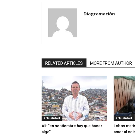
Diagramación
RELATED ARTICLES
MORE FROM AUTHOR
Actualidad
Actualidad
Ali: “en septiembre hay que hacer
Lobos marin
algo”
amor al odi