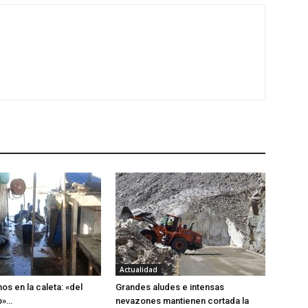
Actualidad
os en la caleta: «del
Grandes aludes e intensas
o»…
nevazones mantienen cortada la