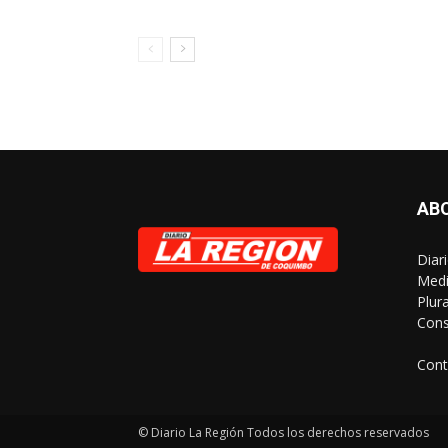
AB
Diar
Medi
Plur
Cons
Cont
© Diario La Región Todos los derechos reservados