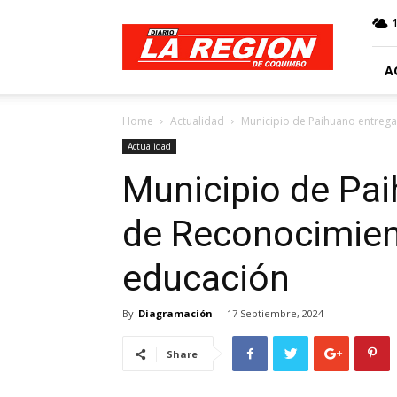
Web
Diario
La
Región
A
Home
Actualidad
Municipio de Paihuano entrega
Actualidad
Municipio de Pa
de Reconocimient
educación
By
Diagramación
-
17 Septiembre, 2024
Share