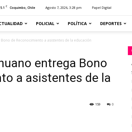
C
15.1
Agosto 7, 2026, 3:28 pm
Papel Digital
Coquimbo, Chile
CTUALIDAD
POLICIAL
POLÍTICA
DEPORTES
 Bono de Reconocimiento a asistentes de la educación
ihuano entrega Bono
o a asistentes de la
159
0