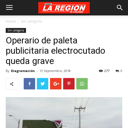
Home
Sin categoría
Sin categoría
Operario de paleta
publicitaria electrocutado
queda grave
By
Diagramación
-
13 Septiembre, 2018
277
0