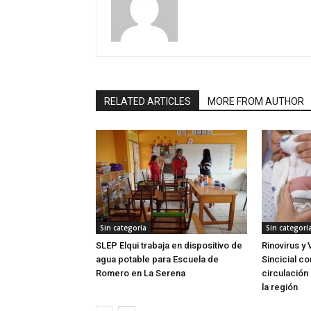
RELATED ARTICLES
MORE FROM AUTHOR
Sin categoría
Sin categorí
SLEP Elqui trabaja en dispositivo de
Rinovirus y 
agua potable para Escuela de
Sincicial c
Romero en La Serena
circulación 
la región