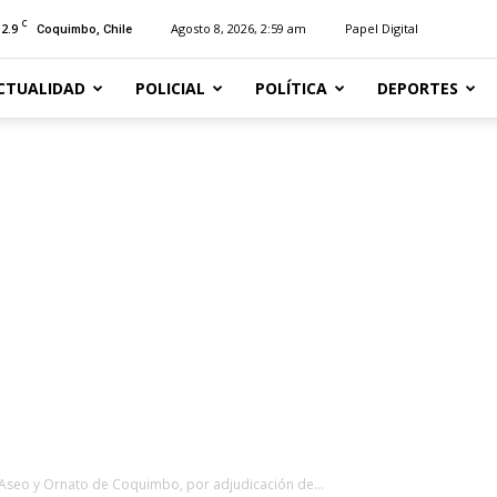
C
12.9
Agosto 8, 2026, 2:59 am
Papel Digital
Coquimbo, Chile
CTUALIDAD
POLICIAL
POLÍTICA
DEPORTES
 Aseo y Ornato de Coquimbo, por adjudicación de...