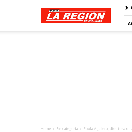
Web
Diario
La
Región
A
Home
Sin categoría
Paola Aguilera, directora de