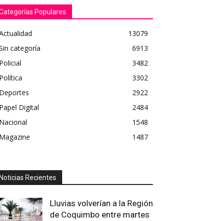
Categorías Populares
Actualidad
13079
Sin categoría
6913
Policial
3482
Política
3302
Deportes
2922
Papel Digital
2484
Nacional
1548
Magazine
1487
Noticias Recientes
Lluvias volverían a la Región
de Coquimbo entre martes