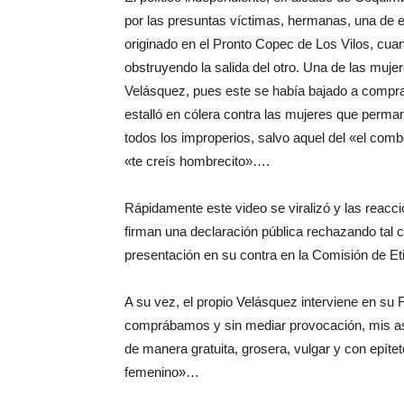
por las presuntas víctimas, hermanas, una de e
originado en el Pronto Copec de Los Vilos, cuan
obstruyendo la salida del otro. Una de las muje
Velásquez, pues este se había bajado a comprar
estalló en cólera contra las mujeres que perm
todos los improperios, salvo aquel del «el com
«te creís hombrecito»….
Rápidamente este video se viralizó y las reacci
firman una declaración pública rechazando tal
presentación en su contra en la Comisión de Et
A su vez, el propio Velásquez interviene en su
comprábamos y sin mediar provocación, mis as
de manera gratuita, grosera, vulgar y con epíte
femenino»…