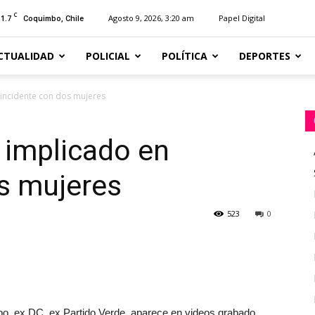
C
11.7
Agosto 9, 2026, 3:20 am
Papel Digital
Coquimbo, Chile
CTUALIDAD
POLICIAL
POLÍTICA
DEPORTES
incidente con dos mujeres
 implicado en
s mujeres
523
0
mbo, ex DC, ex Partido Verde, aparece en videos grabado