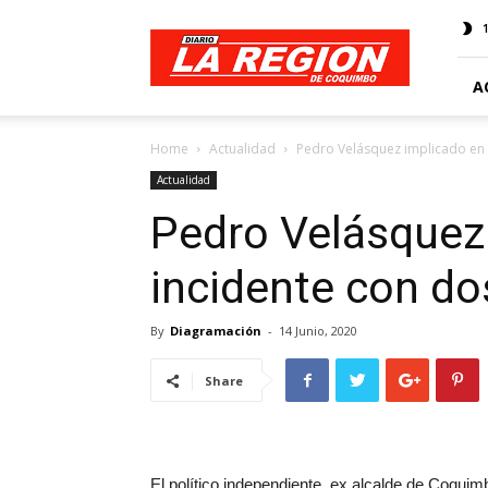
Web
Diario
La
Región
A
Home
Actualidad
Pedro Velásquez implicado en 
Actualidad
Pedro Velásquez
incidente con do
By
Diagramación
-
14 Junio, 2020
Share
El político independiente, ex alcalde de Coqui