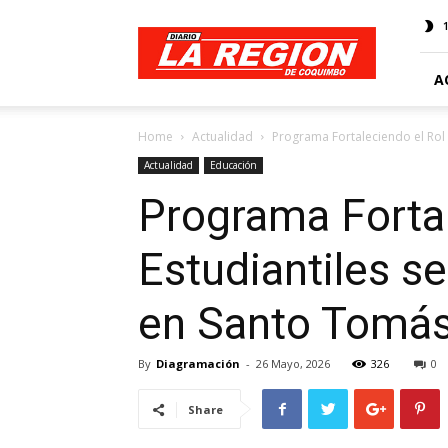
Web
Diario
La
Región
A
Home
Actualidad
Programa Fortaleciendo el Rol 
Actualidad
Educación
Programa Fortal
Estudiantiles se
en Santo Tomás
By
Diagramación
-
26 Mayo, 2026
326
0
Share