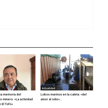
Actualidad
ta memoria del
Lobos marinos en la caleta: «del
 minero: «La actividad
amor al odio»…
n El Tofo»