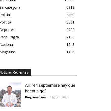
Sin categoría
6912
Policial
3480
Política
3301
Deportes
2922
Papel Digital
2483
Nacional
1548
Magazine
1486
Noticias Recientes
Ali: “en septiembre hay que
hacer algo”
Diagramación
-
7 Agosto, 2026