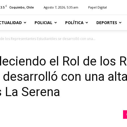
C
13.5
Agosto 7, 2026, 5:35 am
Papel Digital
Coquimbo, Chile
CTUALIDAD
POLICIAL
POLÍTICA
DEPORTES
de los Representantes Estudiantiles se desarrolló con una...
eciendo el Rol de los 
 desarrolló con una alt
 La Serena