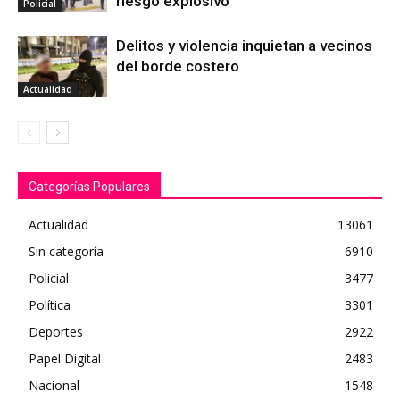
riesgo explosivo
Policial
Delitos y violencia inquietan a vecinos
del borde costero
Actualidad
Categorías Populares
Actualidad
13061
Sin categoría
6910
Policial
3477
Política
3301
Deportes
2922
Papel Digital
2483
Nacional
1548