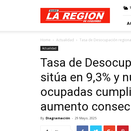
Web
Diario
La
Región
A
Home
Actualidad
Tasa de Desocupación regional
Actualidad
Tasa de Desocup
sitúa en 9,3% y 
ocupadas cumpl
aumento consec
By
Diagramación
-
29 Mayo, 2025