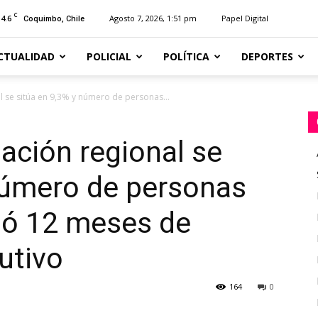
C
14.6
Agosto 7, 2026, 1:51 pm
Papel Digital
Coquimbo, Chile
CTUALIDAD
POLICIAL
POLÍTICA
DEPORTES
 se sitúa en 9,3% y número de personas...
ación regional se
número de personas
ió 12 meses de
utivo
164
0