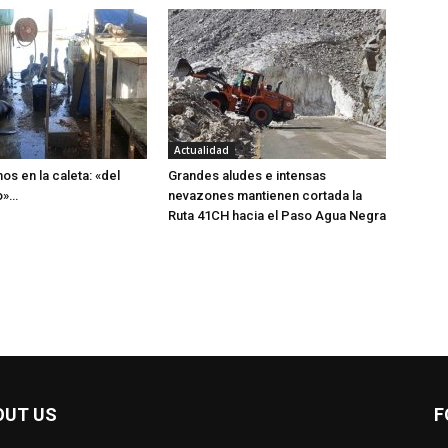
Actualidad
os en la caleta: «del
Grandes aludes e intensas
o»…
nevazones mantienen cortada la
Ruta 41CH hacia el Paso Agua Negra
OUT US
F