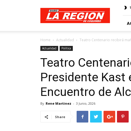
Web
Diario
La
Región
A
Home
Actualidad
Teatro Centenario recibirá mañ
Actualidad
Política
Teatro Centenari
Presidente Kast 
Encuentro de Al
By
Rene Martinez
-
3 Junio, 2026
Share