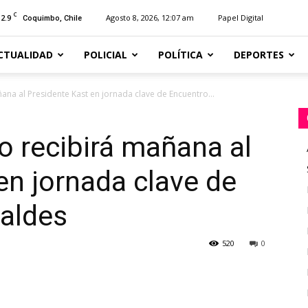
C
12.9
Agosto 8, 2026, 12:07 am
Papel Digital
Coquimbo, Chile
CTUALIDAD
POLICIAL
POLÍTICA
DEPORTES
ana al Presidente Kast en jornada clave de Encuentro...
o recibirá mañana al
en jornada clave de
caldes
520
0