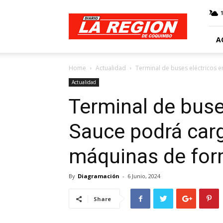
Web
Diario
La
Región
A
Home
Actualidad
Terminal de buses eléctricos e
Actualidad
Terminal de buse
Sauce podrá carg
máquinas de for
By
Diagramación
-
6 Junio, 2024
Share