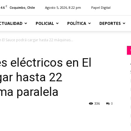
C
14.6
Agosto 5, 2026, 8:22 pm
Papel Digital
Coquimbo, Chile
CTUALIDAD
POLICIAL
POLÍTICA
DEPORTES
n El Sauce podrá cargar hasta 22 máquinas...
s eléctricos en El
ar hasta 22
ma paralela
336
0