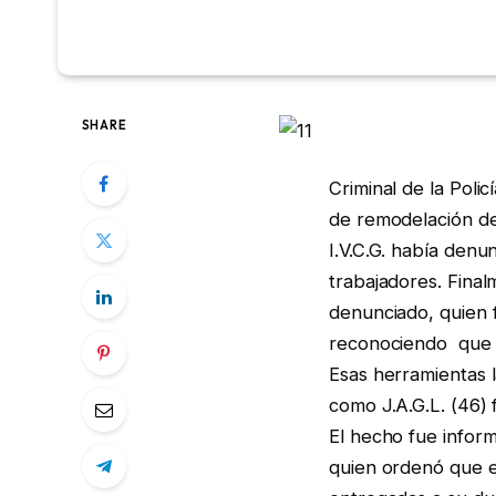
SHARE
Criminal de la Poli
de remodelación de
I.V.C.G. había denu
trabajadores. Final
denunciado, quien 
reconociendo que t
Esas herramientas l
como J.A.G.L. (46) 
El hecho fue inform
quien ordenó que e