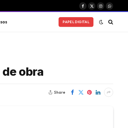
Facebook
X
Instagram
WhatsAp
(Twitter)
sos
PAPEL DIGITAL
 de obra
Share