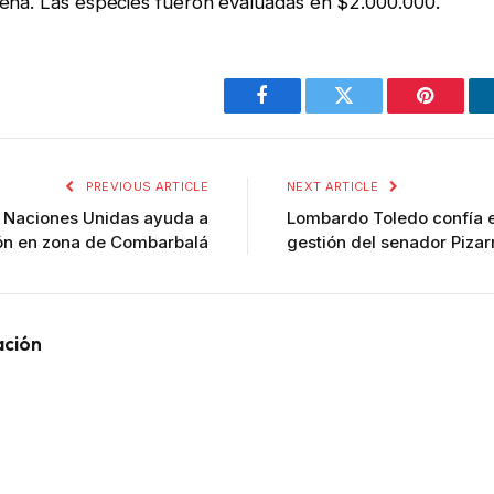
eña. Las especies fueron evaluadas en $2.000.000.
Facebook
Twitter
Pinterest
PREVIOUS ARTICLE
NEXT ARTICLE
s Naciones Unidas ayuda a
Lombardo Toledo confía en
ión en zona de Combarbalá
gestión del senador Pizar
ación