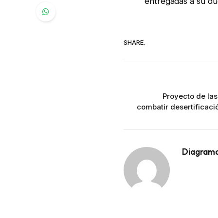
entregadas a su du
SHARE.
Proyecto de la
combatir desertificac
Diagram