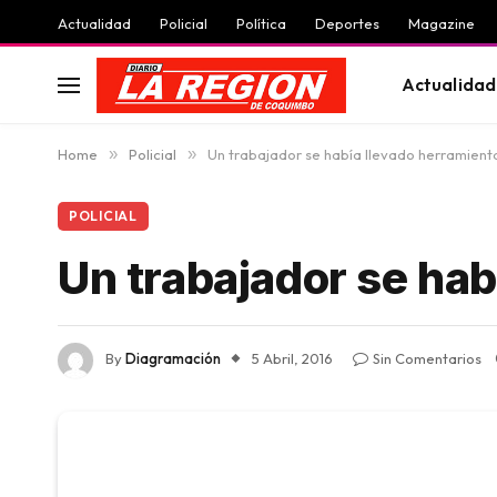
Actualidad
Policial
Política
Deportes
Magazine
Actualidad
Home
»
Policial
»
Un trabajador se había llevado herramient
POLICIAL
Un trabajador se hab
By
Diagramación
5 Abril, 2016
Sin Comentarios