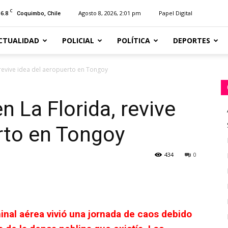
C
16.8
Agosto 8, 2026, 2:01 pm
Papel Digital
Coquimbo, Chile
CTUALIDAD
POLICIAL
POLÍTICA
DEPORTES
 revive idea del aeropuerto en Tongoy
 La Florida, revive
rto en Tongoy
434
0
rminal aérea vivió una jornada de caos debido