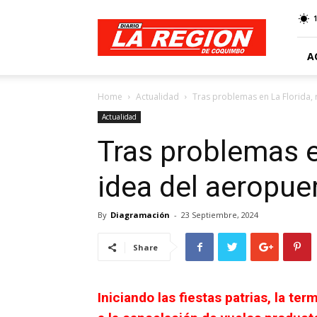
Web
Diario
La
Región
A
Home
Actualidad
Tras problemas en La Florida,
Actualidad
Tras problemas en
idea del aeropue
By
Diagramación
-
23 Septiembre, 2024
Share
Iniciando las fiestas patrias, la te