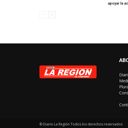
apoyar la ac
AB
Diar
Medi
Plur
Cons
Cont
© Diario La Región Todos los derechos reservados