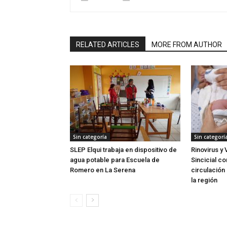
RELATED ARTICLES
MORE FROM AUTHOR
Sin categoría
Sin categorí
SLEP Elqui trabaja en dispositivo de
Rinovirus y 
agua potable para Escuela de
Sincicial c
Romero en La Serena
circulación 
la región