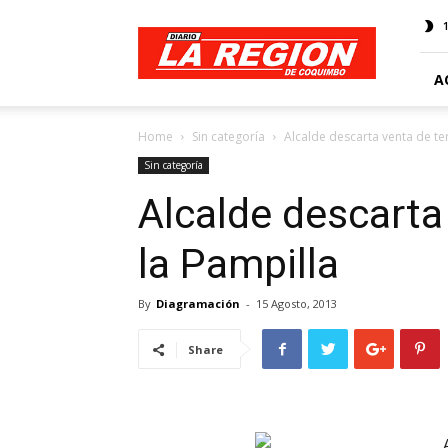
Web
Diario
La
Región
A
Home
Sin categoría
Alcalde descarta venta de te
Sin categoría
Alcalde descarta
la Pampilla
By
Diagramación
-
15 Agosto, 2013
Share