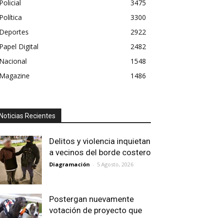
Policial
3475
Política
3300
Deportes
2922
Papel Digital
2482
Nacional
1548
Magazine
1486
Noticias Recientes
Delitos y violencia inquietan
a vecinos del borde costero
Diagramación
-
5 Agosto, 2026
Postergan nuevamente
votación de proyecto que