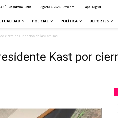
C
13.5
Agosto 6, 2026, 12:48 am
Papel Digital
Coquimbo, Chile
CTUALIDAD
POLICIAL
POLÍTICA
DEPORTES
por cierre de Fundación de las Familias
residente Kast por cie