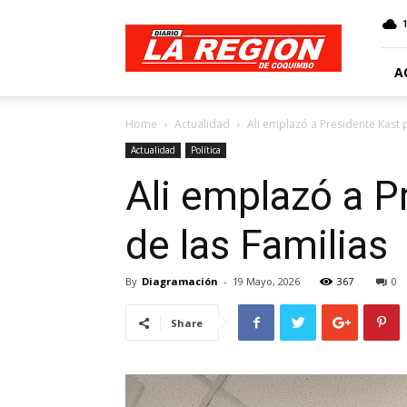
Web
Diario
La
Región
A
Home
Actualidad
Ali emplazó a Presidente Kast 
Actualidad
Política
Ali emplazó a P
de las Familias
By
Diagramación
-
19 Mayo, 2026
367
0
Share