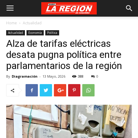
Home
Actualidad
Actualidad
Economía
Política
Alza de tarifas eléctricas
desata pugna política entre
parlamentarios de la región
By
Diagramación
-
13 Mayo, 2026
388
0