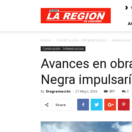
Web
Diario
La
Región
A
Home
Construcción - Infraestructura
Avances en 
Construcción - Infraestructura
Avances en obra
Negra impulsarí
By
Diagramación
-
27 Mayo, 2026
397
0
Share