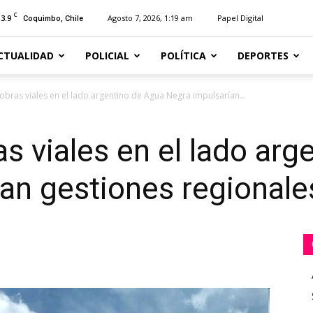
C
13.9
Agosto 7, 2026, 1:19 am
Papel Digital
Coquimbo, Chile
CTUALIDAD
POLICIAL
POLÍTICA
DEPORTES
obras viales en el lado argentino de Agua Negra impulsarían...
s viales en el lado arg
an gestiones regionale