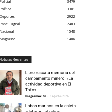
Policial
3479
Política
3301
Deportes
2922
Papel Digital
2483
Nacional
1548
Magazine
1486
Noticias Recientes
Libro rescata memoria del
campamento minero: «La
actividad deportiva en El
Tofo»
Diagramación
-
6 Agosto, 2026
Lobos marinos en la caleta:
«del amor al odio»…