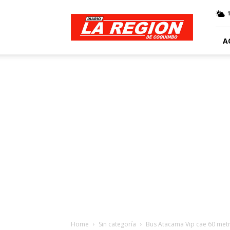
Web
Diario
La
Región
A
Home
Sin categoría
Bus Atacama Vip cae 60 metro