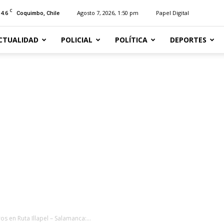
C
14.6
Agosto 7, 2026, 1:50 pm
Papel Digital
Coquimbo, Chile
CTUALIDAD
POLICIAL
POLÍTICA
DEPORTES
s en Ruta Illapel – Salamanca:...