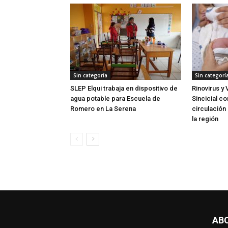
Sin categoría
Sin categorí
SLEP Elqui trabaja en dispositivo de
Rinovirus y 
agua potable para Escuela de
Sincicial c
Romero en La Serena
circulación 
la región
AB