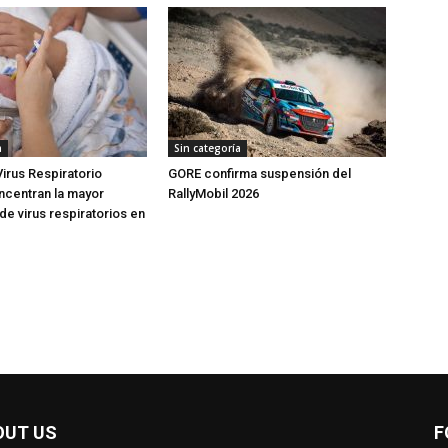
a
Sin categoría
Virus Respiratorio
GORE confirma suspensión del
oncentran la mayor
RallyMobil 2026
de virus respiratorios en
OUT US
F