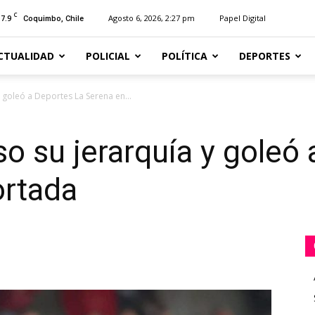
C
17.9
Agosto 6, 2026, 2:27 pm
Papel Digital
Coquimbo, Chile
CTUALIDAD
POLICIAL
POLÍTICA
DEPORTES
 goleó a Deportes La Serena en...
o su jerarquía y goleó
ortada