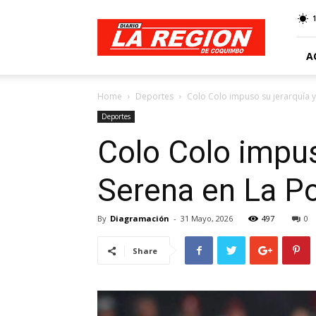
Web
Diario
La
Región
A
Home
Deportes
Colo Colo impuso su jerarquía y
Deportes
Colo Colo impus
Serena en La P
By
Diagramación
-
31 Mayo, 2026
497
0
Share