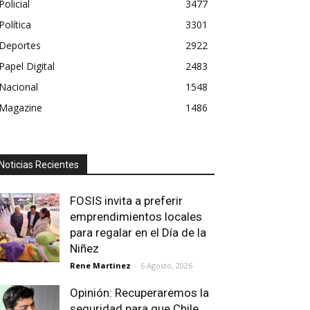
Policial
3477
Política
3301
Deportes
2922
Papel Digital
2483
Nacional
1548
Magazine
1486
Noticias Recientes
FOSIS invita a preferir
emprendimientos locales
para regalar en el Día de la
Niñez
Rene Martinez
-
6 Agosto, 2026
Opinión: Recuperaremos la
seguridad para que Chile