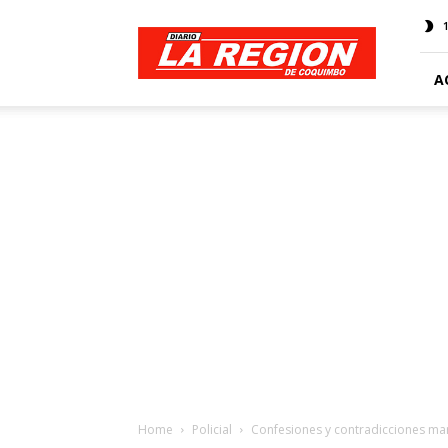
Web
Diario
La
Región
A
Home
Policial
Confesiones y contradicciones marc