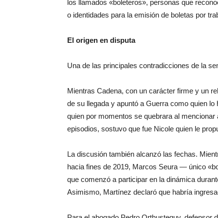
los llamados «boleteros», personas que reconoci
o identidades para la emisión de boletas por tr
El origen en disputa
Una de las principales contradicciones de la s
Mientras Cadena, con un carácter firme y un re
de su llegada y apuntó a Guerra como quien lo 
quien por momentos se quebrara al mencionar a
episodios, sostuvo que fue Nicole quien le prop
La discusión también alcanzó las fechas. Mientra
hacia fines de 2019, Marcos Seura — único «bol
que comenzó a participar en la dinámica durant
Asimismo, Martínez declaró que habría ingresad
Para el abogado Pedro Orthusteguy, defensor d