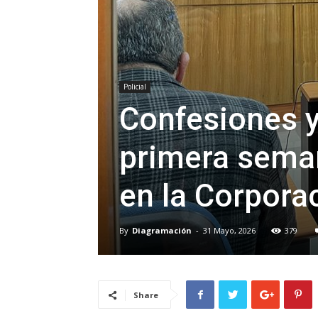
Policial
Confesiones 
primera seman
en la Corpora
By
Diagramación
-
31 Mayo, 2026
379
Share