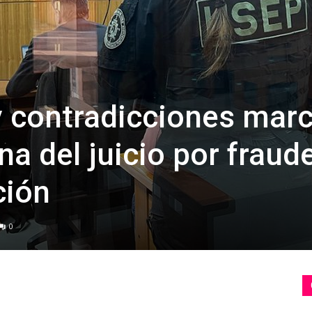
y contradicciones mar
a del juicio por fraud
ción
0