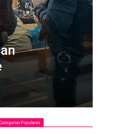
can
e
Categorías Populares