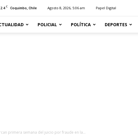
C
12.4
Agosto 8, 2026, 5:06 am
Papel Digital
Coquimbo, Chile
CTUALIDAD
POLICIAL
POLÍTICA
DEPORTES
an primera semana del juicio por fraude en la...