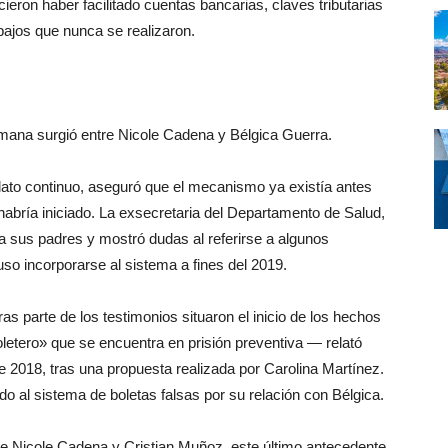
eron haber facilitado cuentas bancarias, claves tributarias
abajos que nunca se realizaron.
emana surgió entre Nicole Cadena y Bélgica Guerra.
lato continuo, aseguró que el mecanismo ya existía antes
habría iniciado. La exsecretaria del Departamento de Salud,
 sus padres y mostró dudas al referirse a algunos
uso incorporarse al sistema a fines del 2019.
s parte de los testimonios situaron el inicio de los hechos
etero» que se encuentra en prisión preventiva — relató
e 2018, tras una propuesta realizada por Carolina Martínez.
o al sistema de boletas falsas por su relación con Bélgica.
e Nicole Cadena y Cristian Muñoz, este último antecedente