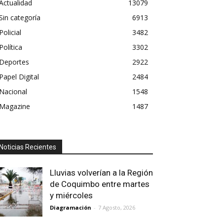
Actualidad
13079
Sin categoría
6913
Policial
3482
Política
3302
Deportes
2922
Papel Digital
2484
Nacional
1548
Magazine
1487
Noticias Recientes
Lluvias volverían a la Región
de Coquimbo entre martes
y miércoles
Diagramación
-
7 Agosto, 2026