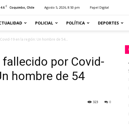
C
14.6
Agosto 5, 2026, 8:50 pm
Papel Digital
Coquimbo, Chile
CTUALIDAD
POLICIAL
POLÍTICA
DEPORTES
 Covid-19 en la región: Un hombre de 54...
fallecido por Covid-
 Un hombre de 54
323
0