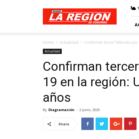
Web
Diario
La
Región
A
Home
Actualidad
Confirman tercer fallecido por
Actualidad
Confirman tercer 
19 en la región:
años
By
Diagramación
-
2 Junio, 2020
Share