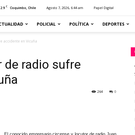
C
12.9
Agosto 7, 2026, 6:44 am
Papel Digital
Coquimbo, Chile
CTUALIDAD
POLICIAL
POLÍTICA
DEPORTES
e accidente en Vicuña
 de radio sufre
cuña
264
0
El conocido empresario circense y locutor de radio Juan