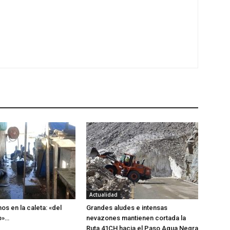
Actualidad
os en la caleta: «del
Grandes aludes e intensas
o»…
nevazones mantienen cortada la
Ruta 41CH hacia el Paso Agua Negra