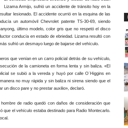
Lizama Armijo, sufrió un accidente de tránsito hoy en la
sultar lesionado. El accidente ocurrió en la esquina de las
ducía un automóvil Chevrolet patente TS-30-69, siendo
nyong, último modelo, color gris que no respetó el disco
ductor conducía en estado de ebriedad. Lizama resultó con
más sufrió un desmayo luego de bajarse del vehículo.
ros que venían en un carro policial detrás de su vehículo,
rsecución de la camioneta en forma lenta y sin baliza. «El
olicial se subió a la vereda y huyó por calle O´Higgins en
e manera no muy rápida y sin baliza ni sirena siendo que el
r un disco pare y no prestar auxilio», declaró.
el hombre de radio quedó con daños de consideración que
ó que el vehículo estaba destinado para Radio Montecarlo.
ocal.