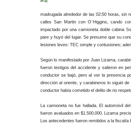
madrugada alrededor de las 02:50 horas, sin re
calles San Martin con O´Higgins, cando con
impactado por una camioneta doble cabina Ssa
pare y huyó del lugar. Se presume que su con
lesiones leves: TEC simple y contusiones; ade
Según lo manifestado por Juan Lizama, carabine
fueron testigos del accidente y salieron en pe
conductor se bajó, pero al ver la presencia p
dirección al oriente, y carabineros lo siguió d
conductor había cometido el delito de no respeta
La camioneta no fue hallada. El automóvil d
fueron avaluados en $1.500.000. Lizama precis
Los antecedentes fueron remitidos a la fiscalía l