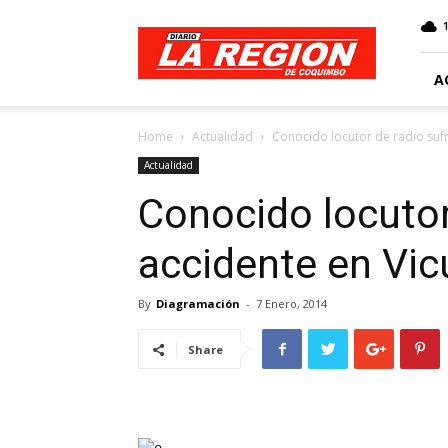
Web
Diario
La
Región
A
Home
Actualidad
Conocido locutor de radio sufr
Actualidad
Conocido locutor
accidente en Vi
By
Diagramación
-
7 Enero, 2014
Share