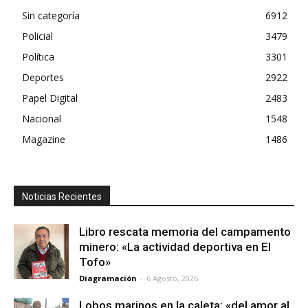
Sin categoría
6912
Policial
3479
Política
3301
Deportes
2922
Papel Digital
2483
Nacional
1548
Magazine
1486
Noticias Recientes
Libro rescata memoria del campamento
minero: «La actividad deportiva en El
Tofo»
Diagramación
-
6 Agosto, 2026
Lobos marinos en la caleta: «del amor al