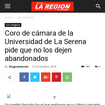
Home
Sin categoría
Sin categoría
Coro de cámara de la
Universidad de La Serena
pide que no los dejen
abandonados
By
Diagramación
-
27 Diciembre, 2016
197
0
Un sentido llamado fue el que realizaron en su último concierto