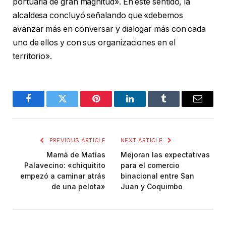
portuaria de gran magnitud». En este sentido, la
alcaldesa concluyó señalando que «debemos
avanzar más en conversar y dialogar más con cada
uno de ellos y con sus organizaciones en el
territorio».
Facebook
Twitter
Pinterest
LinkedIn
Tumblr
Email
PREVIOUS ARTICLE
NEXT ARTICLE
Mamá de Matías
Mejoran las expectativas
Palavecino: «chiquitito
para el comercio
empezó a caminar atrás
binacional entre San
de una pelota»
Juan y Coquimbo