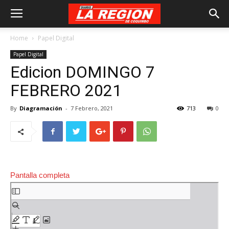
Home
Papel Digital
Papel Digital
Edicion DOMINGO 7
FEBRERO 2021
By
Diagramación
-
7 Febrero, 2021
713
0
Pantalla completa
Saltar
al
contenido
del