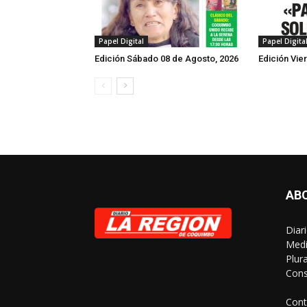
Papel Digital
Papel Digita
Edición Sábado 08 de Agosto, 2026
Edición Vie
AB
Diar
Medi
Plur
Cons
Cont