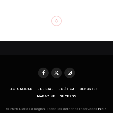
ACTUALIDAD
Médicas ovallinas se
integran a directiva del
Colegio Médico a nivel
nacional y regional
By
Diagramación
6 Mayo, 2022
Sin Comentarios
4 Mins Read
Share