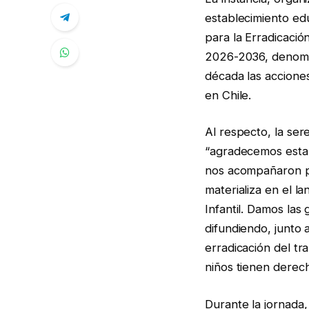
establecimiento edu
para la Erradicació
2026-2036, denomin
década las accione
en Chile.
Al respecto, la ser
“agradecemos esta o
nos acompañaron p
materializa en el l
Infantil. Damos las
difundiendo, junto
erradicación del tr
niños tienen derech
Durante la jornada,