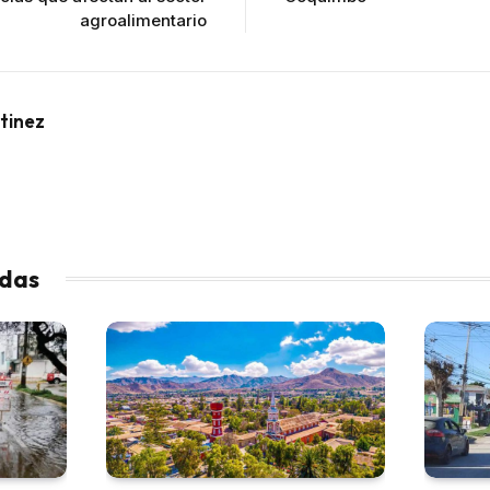
agroalimentario
tinez
adas