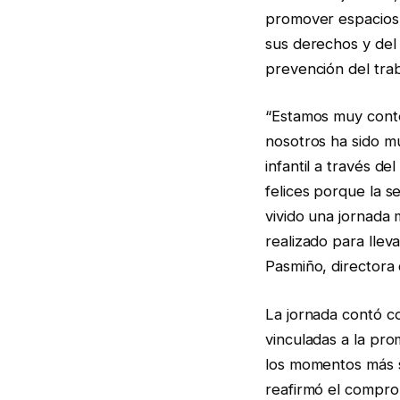
promover espacios 
sus derechos y del r
prevención del traba
“Estamos muy conte
nosotros ha sido mu
infantil a través d
felices porque la 
vivido una jornada
realizado para llev
Pasmiño, directora 
La jornada contó co
vinculadas a la pro
los momentos más si
reafirmó el comprom