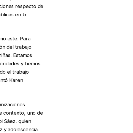
aciones respecto de
blicas en la
mo este. Para
ón del trabajo
 niñas. Estamos
toridades y hemos
o el trabajo
entó Karen
anizaciones
te contexto, uno de
bi Sáez, quien
z y adolescencia,