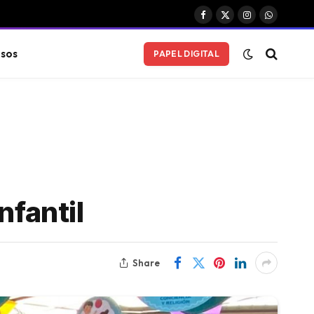
Facebook
X
Instagram
WhatsAp
(Twitter)
sos
PAPEL DIGITAL
a
nfantil
Share