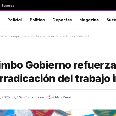
Sucesos
Policial
Política
Deportes
Magazine
Suce
erza compromiso con la erradicación del trabajo infantil
uimbo Gobierno refuerz
radicación del trabajo i
o, 2026
Sin Comentarios
4 Mins Read