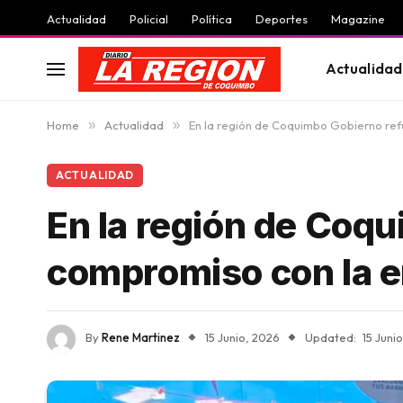
Actualidad
Policial
Política
Deportes
Magazine
Actualidad
Home
»
Actualidad
»
En la región de Coquimbo Gobierno refu
ACTUALIDAD
En la región de Coq
compromiso con la er
By
Rene Martinez
15 Junio, 2026
Updated:
15 Juni