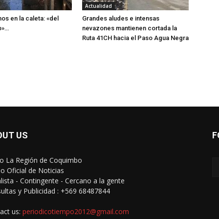
Actualidad
os en la caleta: «del
Grandes aludes e intensas
o»…
nevazones mantienen cortada la
Ruta 41CH hacia el Paso Agua Negra
OUT US
F
io La Región de Coquimbo
o Oficial de Noticias
alista - Contingente - Cercano a la gente
ultas y Publicidad : +569 68487844
act us:
periodicotiempo2012@gmail.com