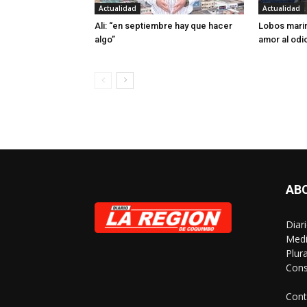
Actualidad
Actualidad
Ali: “en septiembre hay que hacer
Lobos marin
algo”
amor al odi
AB
Diar
Medi
Plur
Cons
Cont