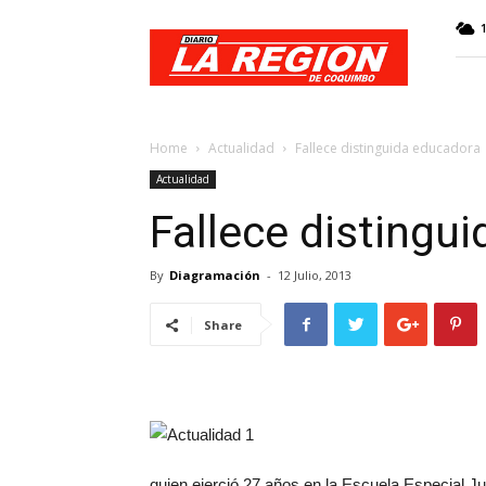
Web
Diario
La
Región
Home
Actualidad
Fallece distinguida educadora
Actualidad
Fallece distingu
By
Diagramación
-
12 Julio, 2013
Share
quien ejerció 27 años en la Escuela Especial 