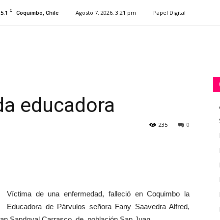
C
15.1
Agosto 7, 2026, 3:21 pm
Papel Digital
Coquimbo, Chile
ida educadora
235
0
Víctima de una enfermedad, falleció en Coquimbo la
Educadora de Párvulos señora Fany Saavedra Alfred,
Juan Sandoval Carrasco, de población San Juan.